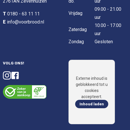
2761AN Zevenhuizen
do.
uur
09.00 - 21.00
Vrijdag
T
0180 - 63 11 11
uur
E
info@voorbrood.nl
10.00 - 17.00
Zaterdag
uur
Zondag
Gesloten
VOLG ONS!
Externe inhoud is
geblokkeerd tot u
cookies
accepteert.
Inhoud laden