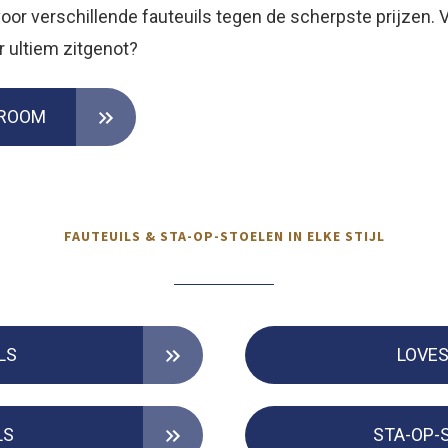
oor verschillende fauteuils tegen de scherpste prijzen.
or ultiem zitgenot?
WROOM
FAUTEUILS & STA-OP-STOELEN IN ELKE STIJL
LS
LOVE
LS
STA-OP-