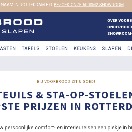
 NAAM IN ROTTERDAM E.O.
BEZOEK ONZE 6000M2 SHOWROOM
.
OVER VOOR
ONDERHOUD
SHOWROOM-
ASTEN
TAFELS
STOELEN
KEUKENS
SLAPEN
D
BIJ VOORBROOD ZIT U GOED!
EUILS & STA-OP-STOELE
STE PRIJZEN IN ROTTERD
w persoonlijke comfort- en interieureisen een plekje in h