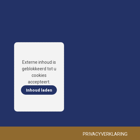
Externe inhoud is
geblokkeerd tot u
cookies
accepteert.
Inhoud laden
PRIVACYVERKLARING