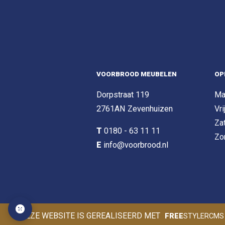
VOORBROOD MEUBELEN
OP
Dorpstraat 119
Ma
2761AN Zevenhuizen
Vri
Za
T
0180 - 63 11 11
Zo
E
info@voorbrood.nl
DEZE WEBSITE IS GEREALISEERD MET
FREE
STYLERCMS