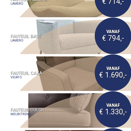
€ 714,-
LAMERO
VANAF
FAUTEUIL BASE
€ 794,-
LAMERO
VANAF
FAUTEUIL CAZA
€ 1.690,-
VIDATO
VANAF
FAUTEUIL COLOR
€ 1.330,-
MEUBITREND