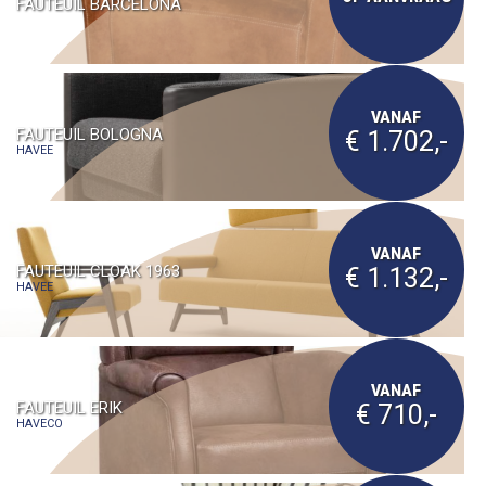
FAUTEUIL BARCELONA
VANAF
FAUTEUIL BOLOGNA
€ 1.702,-
HAVEE
VANAF
FAUTEUIL CLOAK 1963
€ 1.132,-
HAVEE
VANAF
FAUTEUIL ERIK
€ 710,-
HAVECO