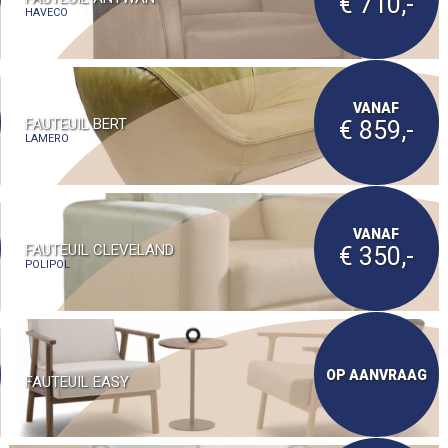
€ 710,-
HAVECO
VANAF
FAUTEUIL BERT
€ 859,-
LAMERO
VANAF
FAUTEUIL CLEVELAND
€ 350,-
POLIPOL
OP AANVRAAG
FAUTEUIL EASY