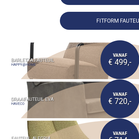
FITFORM FAUTEU
VANAF
BARLETTA FAUTEUIL
€ 499,-
HAPPY@HOME
VANAF
DRAAIFAUTEUIL EVA
€ 720,-
HAVECO
VANAF
FAUTEUIL ALEGRIA