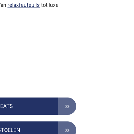
 Van
relaxfauteuils
tot luxe
SEATS
STOELEN