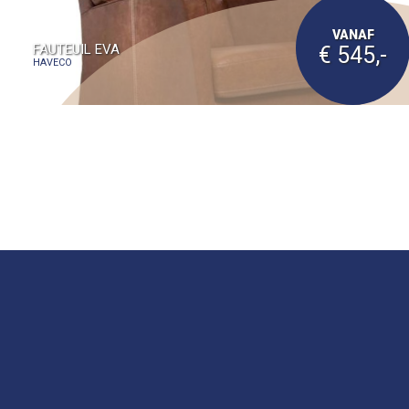
VANAF
FAUTEUIL EVA
€ 545,-
HAVECO