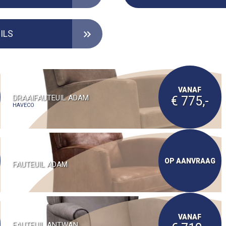
ILS
VANAF
DRAAIFAUTEUIL ADAM
€ 775,-
HAVECO
OP AANVRAAG
FAUTEUIL ADAM
VANAF
FAUTEUIL ANTWAN