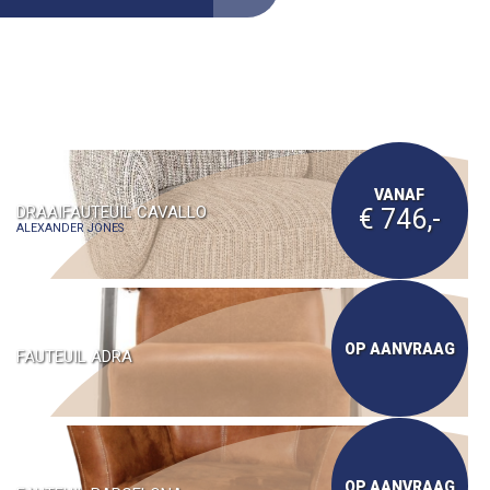
VANAF
DRAAIFAUTEUIL CAVALLO
€ 746,-
ALEXANDER JONES
OP AANVRAAG
FAUTEUIL ADRA
OP AANVRAAG