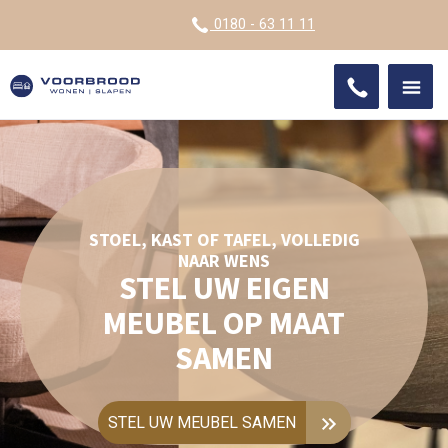
VOOR
0180 - 63 11 11
ONDE
SHO
IMPR
STOEL, KAST OF TAFEL, VOLLEDIG
NAAR WENS
STEL UW EIGEN
MEUBEL OP MAAT
SAMEN
STEL UW MEUBEL SAMEN