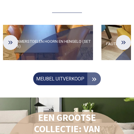
EETKAMERSTOELEN HOORN EN HENGELO (SET
FAUTEUIL SYD
VAN 6)
MEUBEL UITVERKOOP
EEN GROOTSE
COLLECTIE: VAN