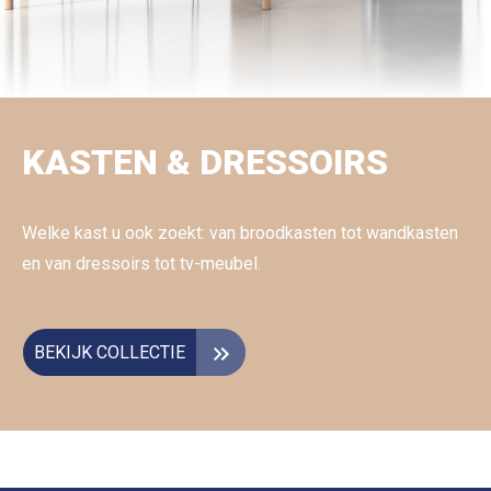
KASTEN & DRESSOIRS
Welke kast u ook zoekt: van broodkasten tot wandkasten
en van dressoirs tot tv-meubel.
BEKIJK COLLECTIE