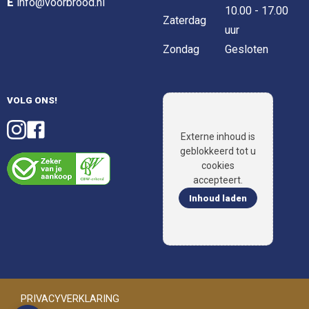
E
info@voorbrood.nl
10.00 - 17.00
Zaterdag
uur
Zondag
Gesloten
VOLG ONS!
Externe inhoud is
geblokkeerd tot u
cookies
accepteert.
Inhoud laden
PRIVACYVERKLARING