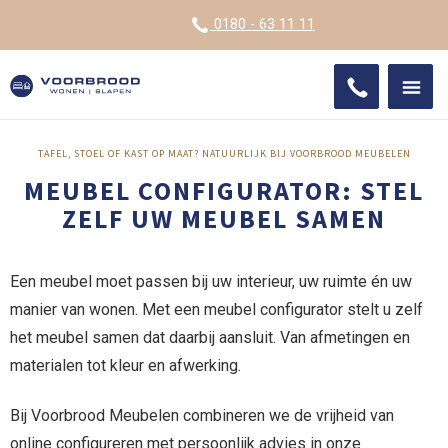
VOOR
0180 - 63 11 11
ONDE
SHO
IMPR
TAFEL, STOEL OF KAST OP MAAT? NATUURLIJK BIJ VOORBROOD MEUBELEN
MEUBEL CONFIGURATOR: STEL
ZELF UW MEUBEL SAMEN
Een meubel moet passen bij uw interieur, uw ruimte én uw
manier van wonen. Met een meubel configurator stelt u zelf
het meubel samen dat daarbij aansluit. Van afmetingen en
materialen tot kleur en afwerking.
Bij Voorbrood Meubelen combineren we de vrijheid van
online configureren met persoonlijk advies in onze