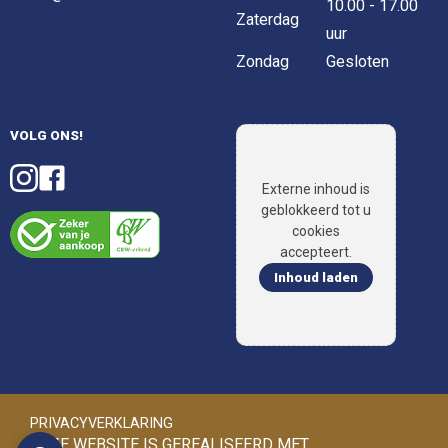
10.00 - 17.00
Zaterdag
uur
Zondag
Gesloten
VOLG ONS!
Externe inhoud is
geblokkeerd tot u
cookies
accepteert.
Inhoud laden
PRIVACYVERKLARING
DEZE WEBSITE IS GEREALISEERD MET