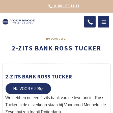
VOOR
0180 - 63 11 11
ONDE
SHO
IMPR
NU VOOR € 595,-
2-ZITS BANK ROSS TUCKER
2-ZITS BANK ROSS TUCKER
NU VOOR € 595,-
We hebben nu een 2-zits bank van de leverancier Ross
Tucker in de uitverkoop staan bij Voorbrood Meubelen te
Zevenhuizen (nabij Rotterdam).