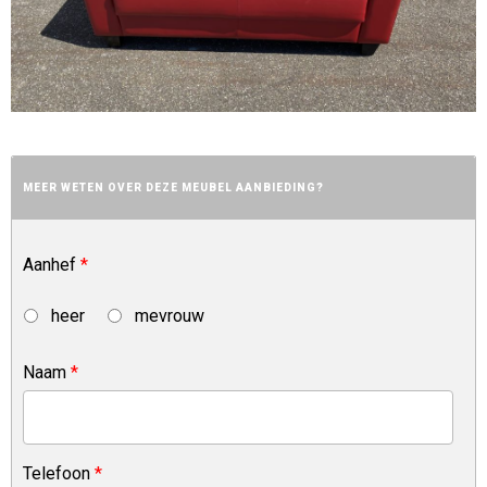
MEER WETEN OVER DEZE MEUBEL AANBIEDING?
Aanhef
*
heer
mevrouw
Naam
*
Telefoon
*