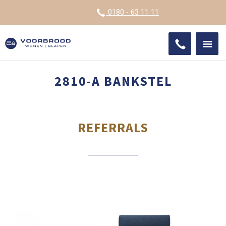
VOOR
0180 - 63 11 11
ONDE
SHO
IMPR
2810-A BANKSTEL
REFERRALS