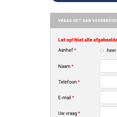
VRAAG HET AAN VOORBROO
Let op! Niet alle afgebeel
Aanhef
*
heer
Naam
*
Telefoon
*
E-mail
*
Uw vraag
*