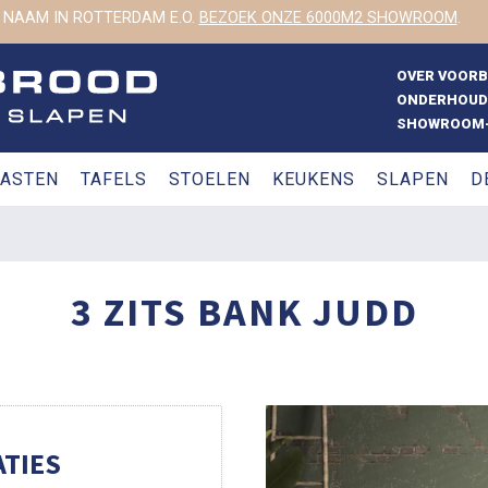
 NAAM IN ROTTERDAM E.O.
BEZOEK ONZE 6000M2 SHOWROOM
.
OVER VOOR
ONDERHOUD
SHOWROOM-
ASTEN
TAFELS
STOELEN
KEUKENS
SLAPEN
D
3 ZITS BANK JUDD
TIES