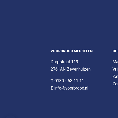
VOORBROOD MEUBELEN
OP
Dorpstraat 119
Ma
2761AN Zevenhuizen
Vri
Za
T
0180 - 63 11 11
Zo
E
info@voorbrood.nl