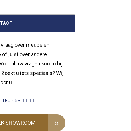
NTACT
 vraag over meubelen
 of juist over andere
oor al uw vragen kunt u bij
 Zoekt u iets speciaals? Wij
oor u!
0180 - 63 11 11
EK SHOWROOM