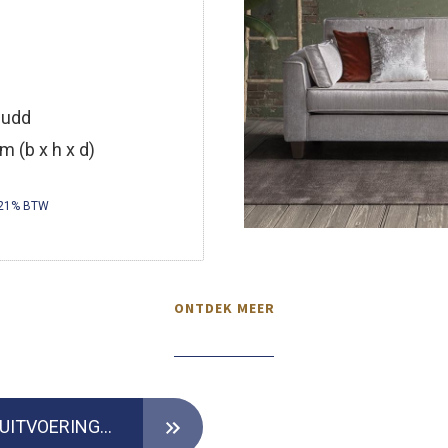
Judd
m (b x h x d)
 21% BTW
ONTDEK MEER
VERKRIJGBAAR IN DIVERSE UITVOERINGEN