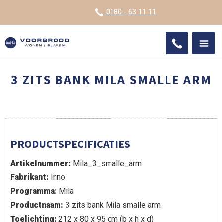
VOOR
0180 - 63 11 11
ONDE
SHO
IMPR
3 ZITS BANK MILA SMALLE ARM
PRODUCTSPECIFICATIES
Artikelnummer:
Mila_3_smalle_arm
Fabrikant:
Inno
Programma:
Mila
Productnaam:
3 zits bank Mila smalle arm
Toelichting:
212 x 80 x 95 cm (b x h x d)