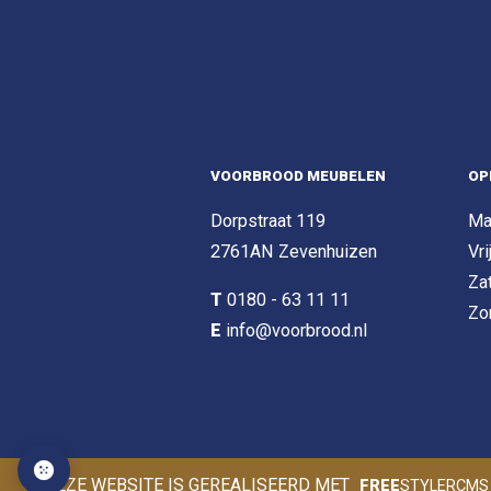
VOORBROOD MEUBELEN
OP
Dorpstraat 119
Ma
2761AN Zevenhuizen
Vri
Za
T
0180 - 63 11 11
Zo
E
info@voorbrood.nl
DEZE WEBSITE IS GEREALISEERD MET
FREE
STYLERCMS