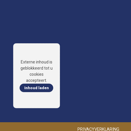
Externe inhoud is
geblokkeerd tot u
cookies
accepteert.
Inhoud laden
PRIVACYVERKLARING