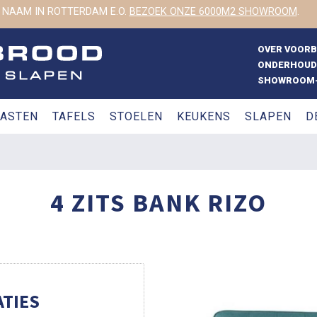
 NAAM IN ROTTERDAM E.O.
BEZOEK ONZE 6000M2 SHOWROOM
.
OVER VOOR
ONDERHOUD
SHOWROOM-
ASTEN
TAFELS
STOELEN
KEUKENS
SLAPEN
D
4 ZITS BANK RIZO
TIES