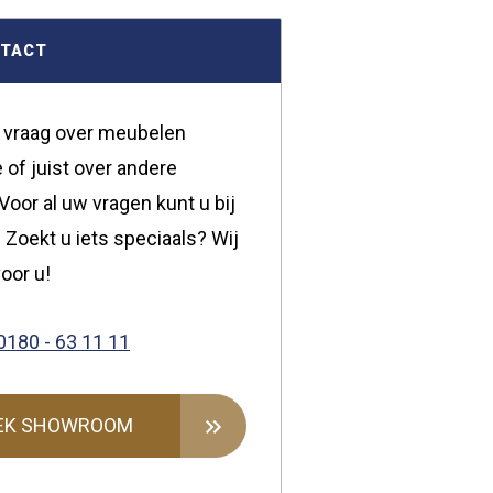
NTACT
 vraag over meubelen
 of juist over andere
oor al uw vragen kunt u bij
 Zoekt u iets speciaals? Wij
oor u!
0180 - 63 11 11
EK SHOWROOM