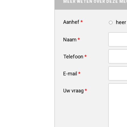
MEER WETEN OVER DEZE ME
Aanhef
*
heer
Naam
*
Telefoon
*
E-mail
*
Uw vraag
*