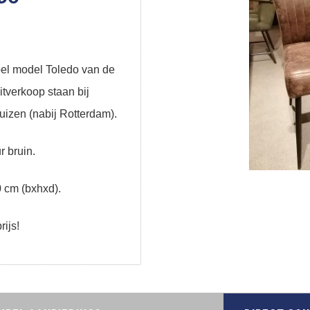
el model Toledo van de
itverkoop staan bij
izen (nabij Rotterdam).
r bruin.
0 cm (bxhxd).
rijs!