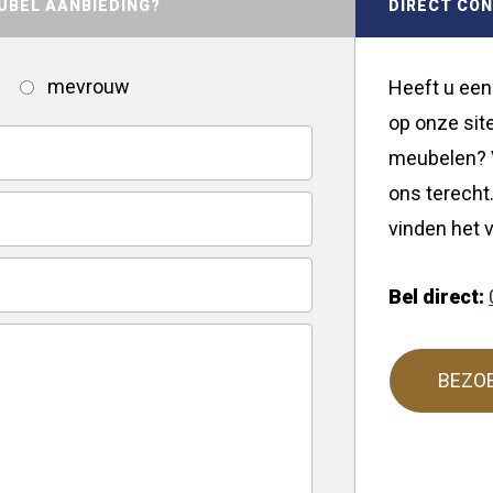
UBEL AANBIEDING?
DIRECT CO
mevrouw
Heeft u een
op onze site
meubelen? V
ons terecht.
vinden het v
Bel direct:
BEZO