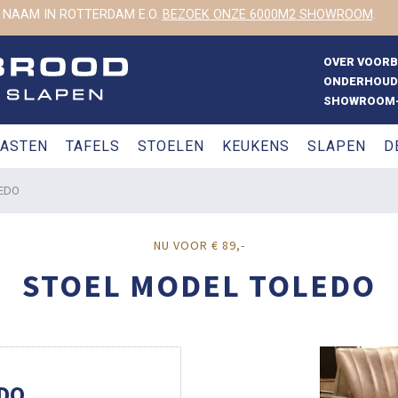
 NAAM IN ROTTERDAM E.O.
BEZOEK ONZE 6000M2 SHOWROOM
.
OVER VOOR
ONDERHOUD
SHOWROOM-
ASTEN
TAFELS
STOELEN
KEUKENS
SLAPEN
D
EDO
NU VOOR € 89,-
STOEL MODEL TOLEDO
DO