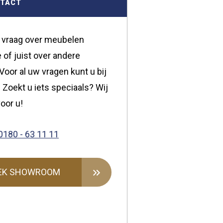
NTACT
 vraag over meubelen
 of juist over andere
oor al uw vragen kunt u bij
 Zoekt u iets speciaals? Wij
oor u!
0180 - 63 11 11
EK SHOWROOM