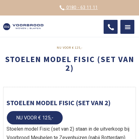
VOOR
0180 - 63 11 11
ONDE
SHO
IMPR
NU VOOR € 125,-
STOELEN MODEL FISIC (SET VAN
2)
STOELEN MODEL FISIC (SET VAN 2)
NU VOOR € 125,-
Stoelen model Fisic (set van 2) staan in de uitverkoop bij
Voorbrood Meubelen te Zevenhuizen (nabij Rotterdam).