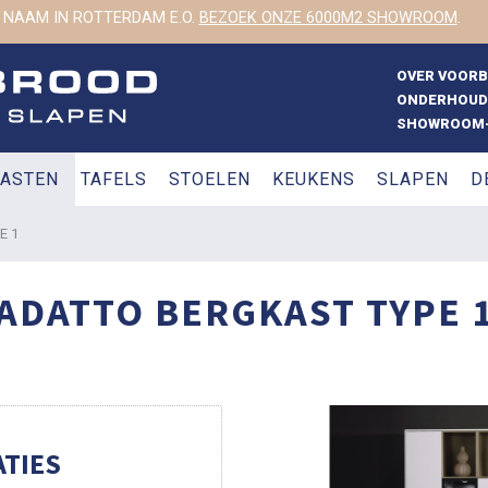
 NAAM IN ROTTERDAM E.O.
BEZOEK ONZE 6000M2 SHOWROOM
.
OVER VOOR
ONDERHOUD
SHOWROOM-
ASTEN
TAFELS
STOELEN
KEUKENS
SLAPEN
D
E 1
ADATTO BERGKAST TYPE 
TIES