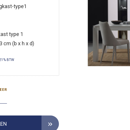
gkast-type1
ast type 1
3 cm (b x h x d)
 21% BTW
EER
LEN