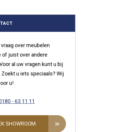
NTACT
 vraag over meubelen
 of juist over andere
oor al uw vragen kunt u bij
 Zoekt u iets speciaals? Wij
oor u!
0180 - 63 11 11
EK SHOWROOM