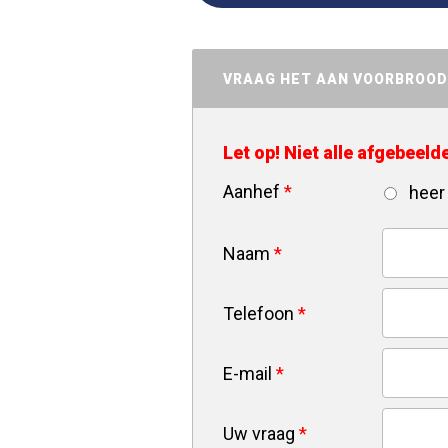
VRAAG HET AAN VOORBROO
Let op! Niet alle afgebeel
Aanhef
*
heer
Naam
*
Telefoon
*
E-mail
*
Uw vraag
*