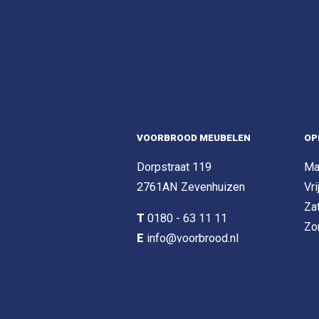
VOORBROOD MEUBELEN
OP
Dorpstraat 119
Ma
2761AN Zevenhuizen
Vri
Za
T
0180 - 63 11 11
Zo
E
info@voorbrood.nl