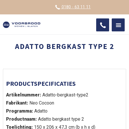
VOOR
0180 - 63 11 11
ONDE
SHO
IMPR
ADATTO BERGKAST TYPE 2
PRODUCTSPECIFICATIES
Artikelnummer:
Adatto-bergkast-type2
Fabrikant:
Neo Cocoon
Programma:
Adatto
Productnaam:
Adatto bergkast type 2
Toelichting:
150 x 206 x 47,3 cm (b x h x d)