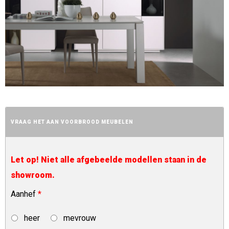
VRAAG HET AAN VOORBROOD MEUBELEN
Let op! Niet alle afgebeelde modellen staan in de
showroom.
Aanhef
*
heer
mevrouw