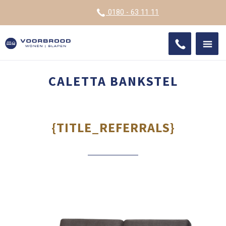
VOOR
0180 - 63 11 11
ONDE
SHO
IMPR
CALETTA BANKSTEL
{TITLE_REFERRALS}