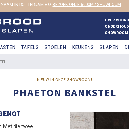
 NAAM IN ROTTERDAM E.O.
BEZOEK ONZE 6000M2 SHOWROOM
.
OVER VOOR
ONDERHOUD
SHOWROOM-
ASTEN
TAFELS
STOELEN
KEUKENS
SLAPEN
D
TEL
NIEUW IN ONZE SHOWROOM!
PHAETON BANKSTEL
TGENOT
. Met die twee