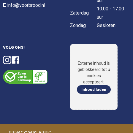
uur
E
info@voorbrood.nl
10.00 - 17.00
Zaterdag
uur
Zondag
Gesloten
VOLG ONS!
Externe inhoud is
geblokkeerd tot u
cookies
accepteert.
Inhoud laden
PRIVACYVERKLARING