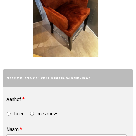
MEER WETEN OVER DEZE MEUBEL AANBIEDING?
Aanhef
*
heer
mevrouw
Naam
*