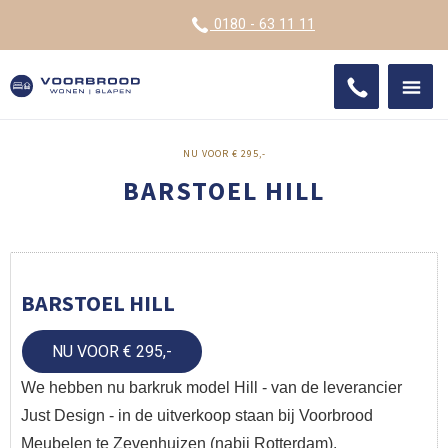
VOOR
0180 - 63 11 11
ONDE
SHO
IMPR
NU VOOR € 295,-
BARSTOEL HILL
BARSTOEL HILL
NU VOOR € 295,-
We hebben nu barkruk model Hill - van de leverancier
Just Design - in de uitverkoop staan bij Voorbrood
Meubelen te Zevenhuizen (nabij Rotterdam).