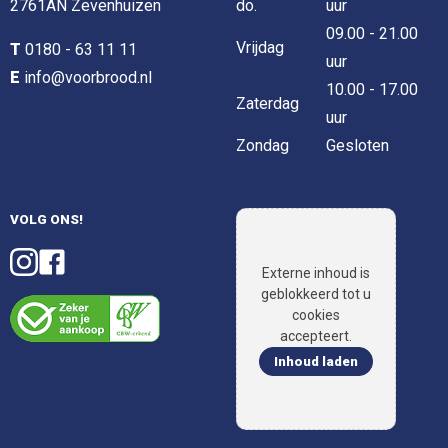
2761AN Zevenhuizen
do.
uur
09.00 - 21.00
Vrijdag
T
0180 - 63 11 11
uur
E
info@voorbrood.nl
10.00 - 17.00
Zaterdag
uur
Zondag
Gesloten
VOLG ONS!
Externe inhoud is
geblokkeerd tot u
cookies
accepteert.
Inhoud laden