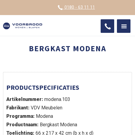
VOOR
0180 - 63 11 11
ONDE
SHO
IMPR
BERGKAST MODENA
PRODUCTSPECIFICATIES
Artikelnummer:
modena.103
Fabrikant:
VDV Meubelen
Programma:
Modena
Productnaam:
Bergkast Modena
Toelichting:
66 x 217 x 42 cm (b x h x d)