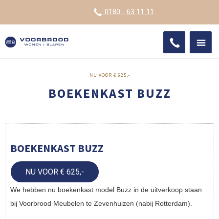
VOOR
0180 - 63 11 11
ONDE
SHO
IMPR
NU VOOR € 625,-
BOEKENKAST BUZZ
BOEKENKAST BUZZ
NU VOOR € 625,-
We hebben nu boekenkast model Buzz in de uitverkoop staan
bij Voorbrood Meubelen te Zevenhuizen (nabij Rotterdam).