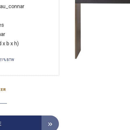
au_connar
es
ar
 x b x h)
 21% BTW
EER
E