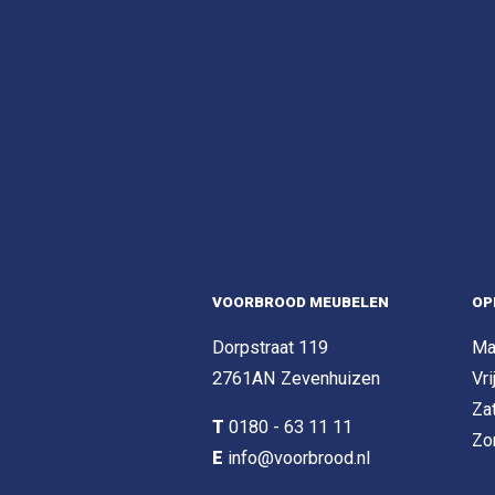
VOORBROOD MEUBELEN
OP
Dorpstraat 119
Ma
2761AN Zevenhuizen
Vri
Za
T
0180 - 63 11 11
Zo
E
info@voorbrood.nl