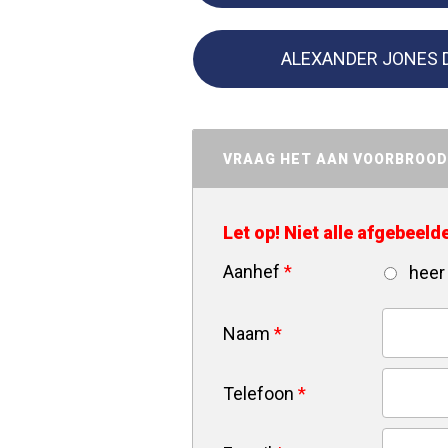
ALEXANDER JONES 
VRAAG HET AAN VOORBROO
Let op! Niet alle afgebeel
Aanhef
*
heer
Naam
*
Telefoon
*