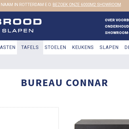
 NAAM IN ROTTERDAM E.O.
BEZOEK ONZE 6000M2 SHOWROOM
.
OVER VOOR
ONDERHOUD
SHOWROOM-
ASTEN
TAFELS
STOELEN
KEUKENS
SLAPEN
D
BUREAU CONNAR