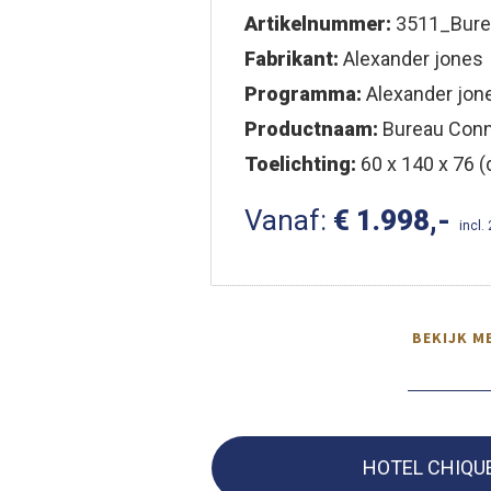
Artikelnummer:
3511_Bure
Fabrikant:
Alexander jones
Programma:
Alexander jon
Productnaam:
Bureau Conn
Toelichting:
60 x 140 x 76 (d
Vanaf:
€ 1.998,-
incl.
BEKIJK M
HOTEL CHIQU