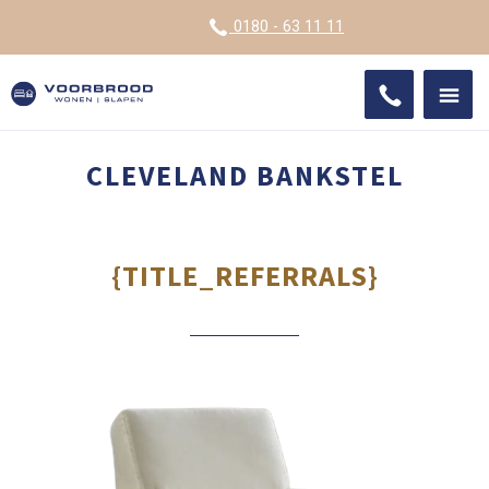
VOOR
0180 - 63 11 11
ONDE
SHO
IMPR
CLEVELAND BANKSTEL
{TITLE_REFERRALS}