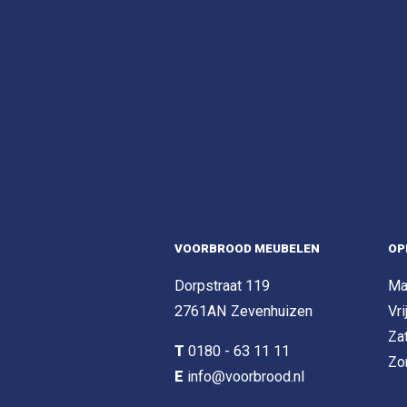
VOORBROOD MEUBELEN
OP
Dorpstraat 119
Ma
2761AN Zevenhuizen
Vri
Za
T
0180 - 63 11 11
Zo
E
info@voorbrood.nl