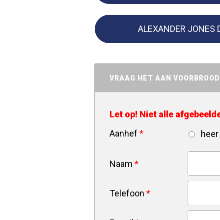
ALEXANDER JONES 
VRAAG HET AAN VOORBROO
Let op! Niet alle afgebeel
Aanhef
*
heer
Naam
*
Telefoon
*