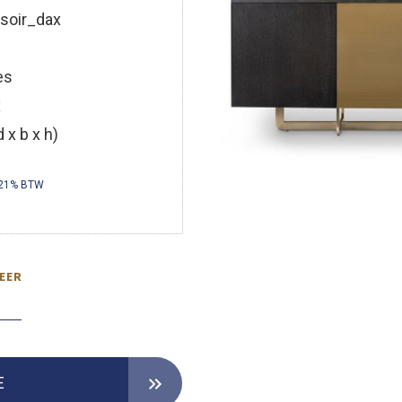
soir_dax
es
x
 x b x h)
 21% BTW
EER
E