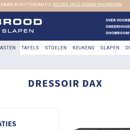
 NAAM IN ROTTERDAM E.O.
BEZOEK ONZE 6000M2 SHOWROOM
.
OVER VOOR
ONDERHOUD
SHOWROOM-
ASTEN
TAFELS
STOELEN
KEUKENS
SLAPEN
D
DRESSOIR DAX
TIES