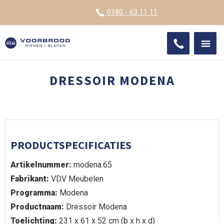
VOOR
0180 - 63 11 11
ONDE
SHO
IMPR
DRESSOIR MODENA
PRODUCTSPECIFICATIES
Artikelnummer:
modena.65
Fabrikant:
VDV Meubelen
Programma:
Modena
Productnaam:
Dressoir Modena
Toelichting:
231 x 61 x 52 cm (b x h x d)