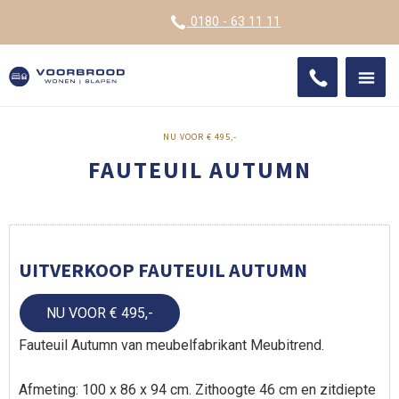
VOOR
0180 - 63 11 11
ONDE
SHO
IMPR
NU VOOR € 495,-
FAUTEUIL AUTUMN
UITVERKOOP FAUTEUIL AUTUMN
NU VOOR € 495,-
Fauteuil Autumn van meubelfabrikant Meubitrend.
Afmeting: 100 x 86 x 94 cm. Zithoogte 46 cm en zitdiepte