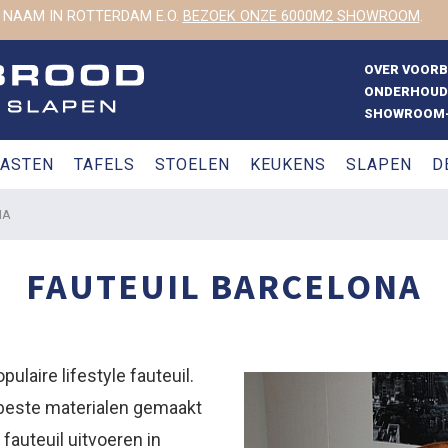
 NAAM IN ROTTERDAM E.O.
BEZOEK ONZE 6000M2 SHOWROOM
.
OVER VOOR
ONDERHOUD
SHOWROOM-
ASTEN
TAFELS
STOELEN
KEUKENS
SLAPEN
D
NA
FAUTEUIL BARCELONA
ulaire lifestyle fauteuil.
e beste materialen gemaakt
fauteuil uitvoeren in