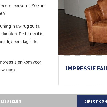
iedere leersoort. Zo kunt
ten.
uning in uw rug zult u
klachten. De fauteuil is
erlijk een dag in te
 impressie en kom voor
IMPRESSIE FA
howroom.
D MEUBELEN
DIRECT CO