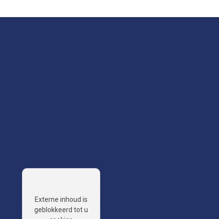
Externe inhoud is
geblokkeerd tot u