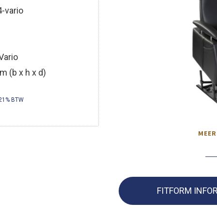
-vario
Vario
m (b x h x d)
 21% BTW
MEER
FITFORM INFO