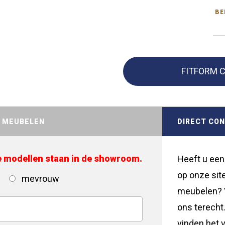
BE
FITFORM 
D MEUBELEN
DIRECT CO
de modellen staan in de showroom.
Heeft u een
op onze site
mevrouw
meubelen? V
ons terecht.
vinden het v