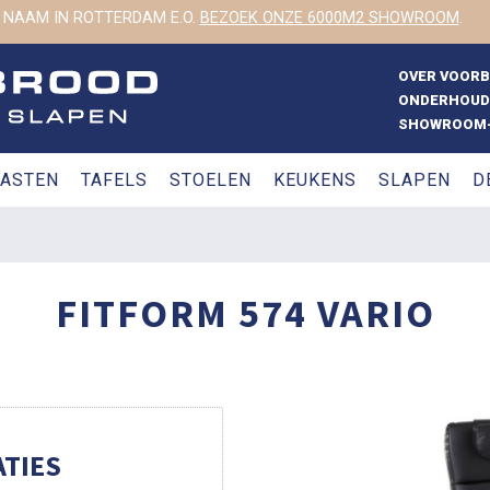
 NAAM IN ROTTERDAM E.O.
BEZOEK ONZE 6000M2 SHOWROOM
.
OVER VOOR
ONDERHOUD
SHOWROOM-
ASTEN
TAFELS
STOELEN
KEUKENS
SLAPEN
D
FITFORM 574 VARIO
TIES