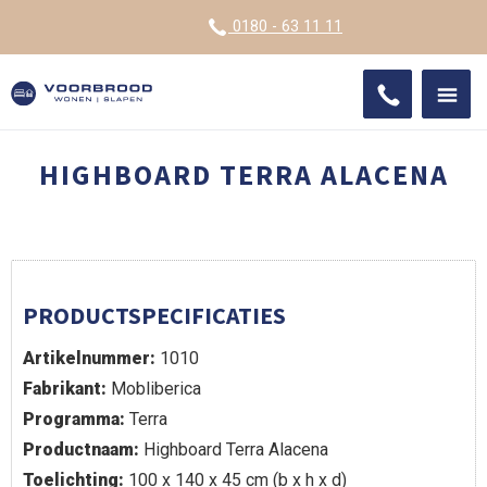
VOOR
0180 - 63 11 11
ONDE
SHO
IMPR
HIGHBOARD TERRA ALACENA
PRODUCTSPECIFICATIES
Artikelnummer:
1010
Fabrikant:
Mobliberica
Programma:
Terra
Productnaam:
Highboard Terra Alacena
Toelichting:
100 x 140 x 45 cm (b x h x d)