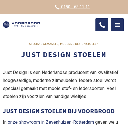
VOOR
0180 - 63 11 11
ONDE
SHO
IMPR
SPECIAAL GEMAAKTE, MODERNE DESIGNSTOELEN
JUST DESIGN STOELEN
Just Design is een Nederlandse producent van kwalitatief
hoogwaardige, moderne zitmeubelen. Iedere stoel wordt
speciaal gemaakt met mooie stof- en ledersoorten. Veel
stoelen zijn voorzien van handige wieltjes.
JUST DESIGN STOELEN BIJ VOORBROOD
In
onze showroom in Zevenhuizen-Rotterdam
geven we u