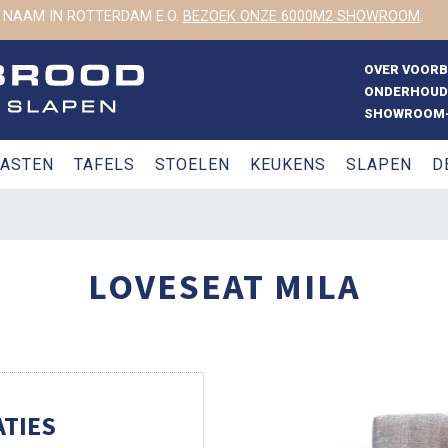
 NAAM IN ROTTERDAM E.O.
BEZOEK ONZE 6000M2 SHOWROOM
.
OVER VOOR
ONDERHOUD
SHOWROOM-
ASTEN
TAFELS
STOELEN
KEUKENS
SLAPEN
D
LOVESEAT MILA
TIES