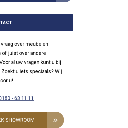
NTACT
 vraag over meubelen
 of juist over andere
oor al uw vragen kunt u bij
 Zoekt u iets speciaals? Wij
oor u!
0180 - 63 11 11
EK SHOWROOM