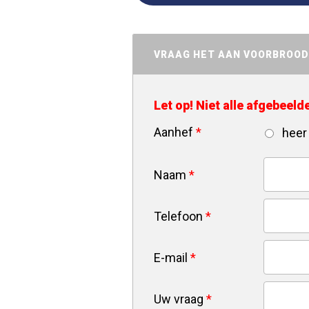
VRAAG HET AAN VOORBROO
Let op! Niet alle afgebeel
Aanhef
*
heer
Naam
*
Telefoon
*
E-mail
*
Uw vraag
*