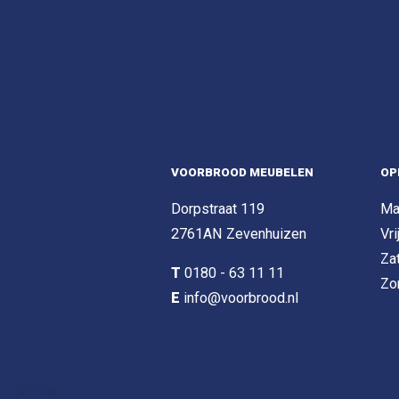
VOORBROOD MEUBELEN
OP
Dorpstraat 119
Ma
2761AN Zevenhuizen
Vri
Za
T
0180 - 63 11 11
Zo
E
info@voorbrood.nl