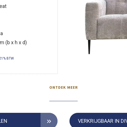
eat
la
m (b x h x d)
 21% BTW
ONTDEK MEER
LEN