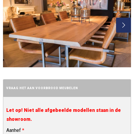
VRAAG HET AAN VOORBROOD MEUBELEN
Let op! Niet alle afgebeelde modellen staan in de
showroom.
Aanhef
*