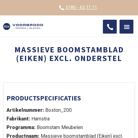
VOOR
0180 - 63 11 11
ONDE
SHO
IMPR
MASSIEVE BOOMSTAMBLAD
(EIKEN) EXCL. ONDERSTEL
PRODUCTSPECIFICATIES
Artikelnummer:
Boston_200
Fabrikant:
Hamstra
Programma:
Boomstam Meubelen
Productnaam:
Massieve boomstamblad (Eiken) excl.