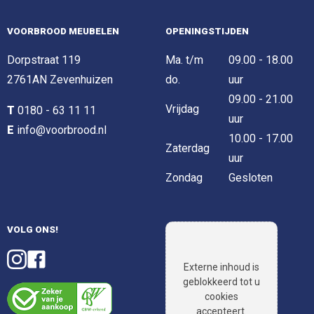
VOORBROOD MEUBELEN
OPENINGSTIJDEN
Dorpstraat 119
Ma. t/m
09.00 - 18.00
2761AN Zevenhuizen
do.
uur
09.00 - 21.00
Vrijdag
T
0180 - 63 11 11
uur
E
info@voorbrood.nl
10.00 - 17.00
Zaterdag
uur
Zondag
Gesloten
VOLG ONS!
Externe inhoud is
geblokkeerd tot u
cookies
accepteert.