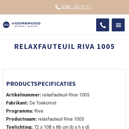
VOOR
0180 - 63 11 11
ONDE
SHO
IMPR
RELAXFAUTEUIL RIVA 1005
PRODUCTSPECIFICATIES
Artikelnummer:
relaxfauteuil-Riva-1005
Fabrikant:
De Toekomst
Programma:
Riva
Productnaam:
relaxfauteuil Riva 1005
Toelichting:
72 x 108 x 86 cm (b x h x d)