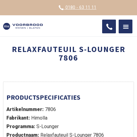
VOOR
0180 - 63 11 11
ONDE
SHO
IMPR
RELAXFAUTEUIL S-LOUNGER
7806
PRODUCTSPECIFICATIES
Artikelnummer:
7806
Fabrikant:
Himolla
Programma:
S-Lounger
Productnaam:
Relaxfauteuil S-Lounger 7806