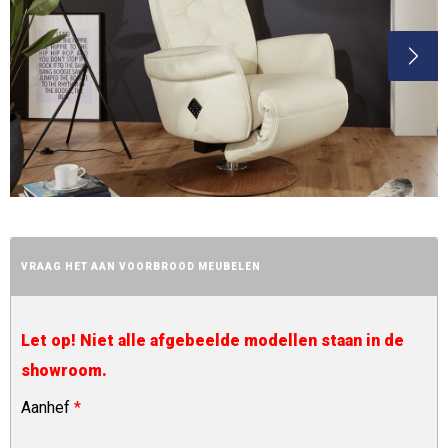
VRAAG HET AAN VOORBROOD MEUBELEN
Let op! Niet alle afgebeelde modellen staan in de
showroom.
Aanhef
*