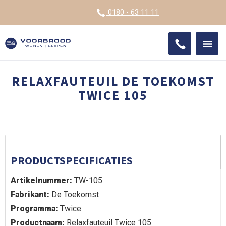
VOOR
0180 - 63 11 11
ONDE
SHO
IMPR
RELAXFAUTEUIL DE TOEKOMST
TWICE 105
PRODUCTSPECIFICATIES
Artikelnummer:
TW-105
Fabrikant:
De Toekomst
Programma:
Twice
Productnaam:
Relaxfauteuil Twice 105