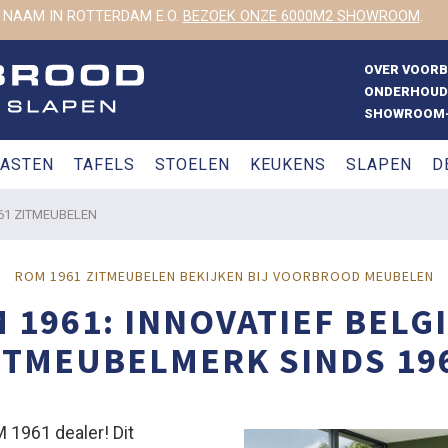
 NAAM IN ROTTERDAM E.O.
BEZOEK ONZE 6000M2 SHOWROOM
.
OVER VOOR
ONDERHOUD
SHOWROOM-
ASTEN
TAFELS
STOELEN
KEUKENS
SLAPEN
D
61 ZITMEUBELEN
ROM 1961 ZITMEUBELEN BEKIJKEN BIJ VOORBROOD MEUBELEN
 1961: INNOVATIEF BELG
ITMEUBELMERK SINDS 19
 1961 dealer! Dit