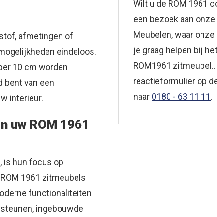
Wilt u de ROM 1961 co
een bezoek aan onze
Meubelen, waar onze
stof, afmetingen of
je graag helpen bij he
 mogelijkheden eindeloos.
ROM1961 zitmeubel.. 
 per 10 cm worden
reactieformulier op de
d bent van een
naar
0180 - 63 11 11
.
w interieur.
nen uw ROM 1961
 is hun focus op
l ROM 1961 zitmeubels
derne functionaliteiten
etsteunen, ingebouwde