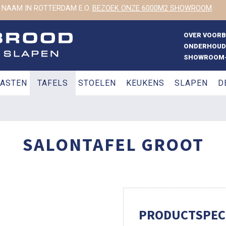
 NAAM IN ROTTERDAM E.O.
BEZOEK ONZE 6000M2 SHOWROOM
.
OVER VOOR
ONDERHOUD
SHOWROOM-
ASTEN
TAFELS
STOELEN
KEUKENS
SLAPEN
D
SALONTAFEL GROOT
PRODUCTSPECI