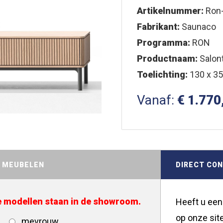
Artikelnummer:
Ron-
Fabrikant:
Saunaco
Programma:
RON
Productnaam:
Salont
Toelichting:
130 x 35,
Vanaf:
€ 1.770
D MEUBELEN
DIRECT CO
de modellen staan in de showroom.
Heeft u een
op onze site
mevrouw