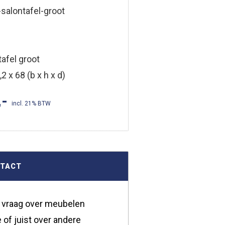
salontafel-groot
afel groot
2 x 68 (b x h x d)
,-
incl. 21% BTW
NTACT
 vraag over meubelen
 of juist over andere