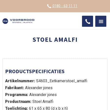
VOOR
0180 - 63 11 11
ONDE
SHO
IMPR
STOEL AMALFI
PRODUCTSPECIFICATIES
Artikelnummer:
S4603_Eetkamerstoel_amalfi
Fabrikant:
Alexander jones
Programma:
Alexander jones
Productnaam:
Stoel Amalfi
Toelichting:
61 x 65 x 80 (d x b x h)