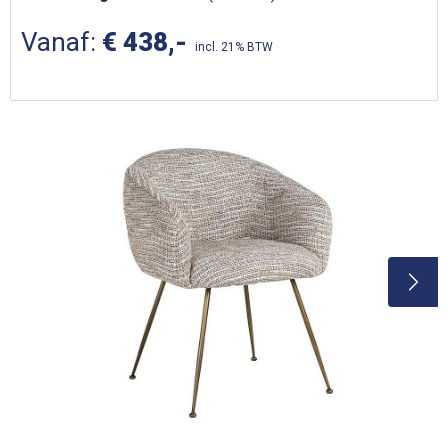
Vanaf:
€ 438,-
incl. 21% BTW