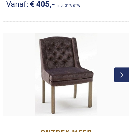
Vanaf:
€ 405,-
incl. 21% BTW