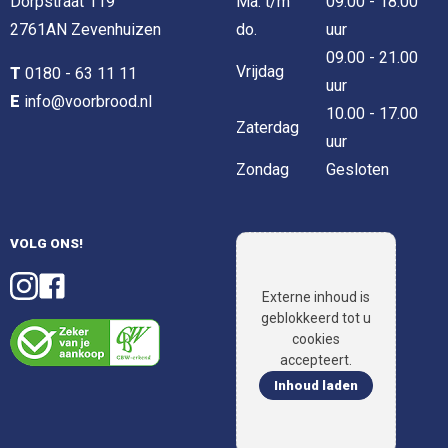
Dorpstraat 119
Ma. t/m
09.00 - 18.00
2761AN Zevenhuizen
do.
uur
09.00 - 21.00
Vrijdag
T
0180 - 63 11 11
uur
E
info@voorbrood.nl
10.00 - 17.00
Zaterdag
uur
Zondag
Gesloten
VOLG ONS!
Externe inhoud is
geblokkeerd tot u
cookies
accepteert.
Inhoud laden