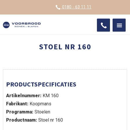
VOOR
0180 - 63 11 11
ONDE
SHO
IMPR
STOEL NR 160
PRODUCTSPECIFICATIES
Artikelnummer:
KM 160
Fabrikant:
Koopmans
Programma:
Stoelen
Productnaam:
Stoel nr 160