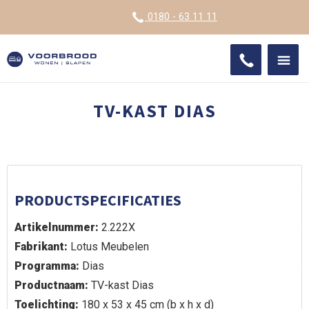
VOOR
0180 - 63 11 11
ONDE
SHO
IMPR
TV-KAST DIAS
PRODUCTSPECIFICATIES
Artikelnummer:
2.222X
Fabrikant:
Lotus Meubelen
Programma:
Dias
Productnaam:
TV-kast Dias
Toelichting:
180 x 53 x 45 cm (b x h x d)