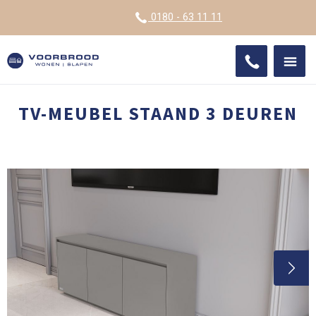
VOOR
0180 - 63 11 11
ONDE
SHO
IMPR
TV-MEUBEL STAAND 3 DEUREN