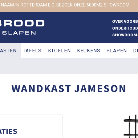
 NAAM IN ROTTERDAM E.O.
BEZOEK ONZE 6000M2 SHOWROOM
.
OVER VOOR
ONDERHOUD
SHOWROOM-
ASTEN
TAFELS
STOELEN
KEUKENS
SLAPEN
D
WANDKAST JAMESON
TIES