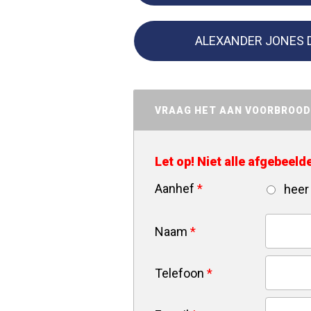
ALEXANDER JONES 
VRAAG HET AAN VOORBROO
Let op! Niet alle afgebeel
Aanhef
*
heer
Naam
*
Telefoon
*