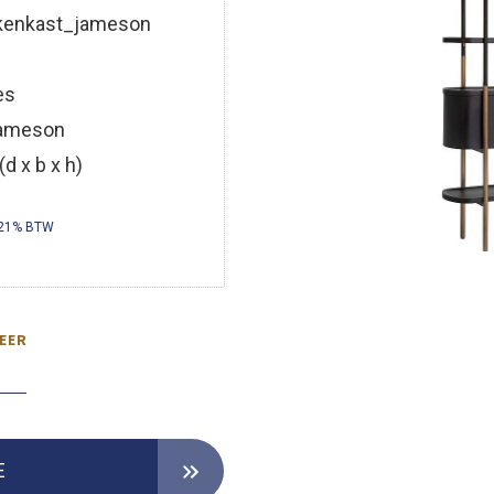
enkast_jameson
es
ameson
d x b x h)
 21% BTW
EER
E