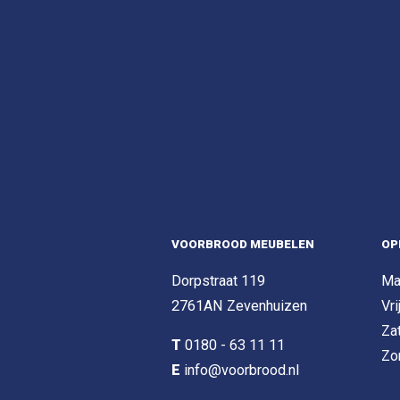
VOORBROOD MEUBELEN
OP
Dorpstraat 119
Ma
2761AN Zevenhuizen
Vri
Za
T
0180 - 63 11 11
Zo
E
info@voorbrood.nl