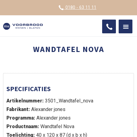
VOOR
0180 - 63 11 11
ONDE
SHO
IMPR
WANDTAFEL NOVA
SPECIFICATIES
Artikelnummer:
3501_Wandtafel_nova
Fabrikant:
Alexander jones
Programma:
Alexander jones
Productnaam:
Wandtafel Nova
Toelichting:
40 x 120 x 87 (d x b x h)