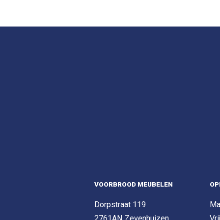
VOORBROOD MEUBELEN
OP
Dorpstraat 119
Ma
2761AN Zevenhuizen
Vri