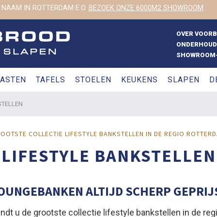
 NAAM IN ROTTERDAM E.O.
BEZOEK ONZE 6000M2 SHOWROOM
.
OVER VOOR
ONDERHOUD
SHOWROOM-
ASTEN
TAFELS
STOELEN
KEUKENS
SLAPEN
D
STELLEN
OOTSTE COLLECTIE LIFESTYLE BANKSTELLEN IN DE REGIO ROTTER
LIFESTYLE BANKSTELLEN
OUNGEBANKEN ALTIJD SCHERP GEPRIJ
dt u de grootste collectie lifestyle bankstellen in de re